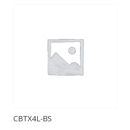
CBTX4L-BS