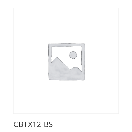
CBTX12-BS