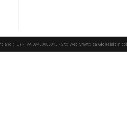
mbiano (TO) P.IVA 09430060013 - Sito Web Creato da
Globalsit
in co