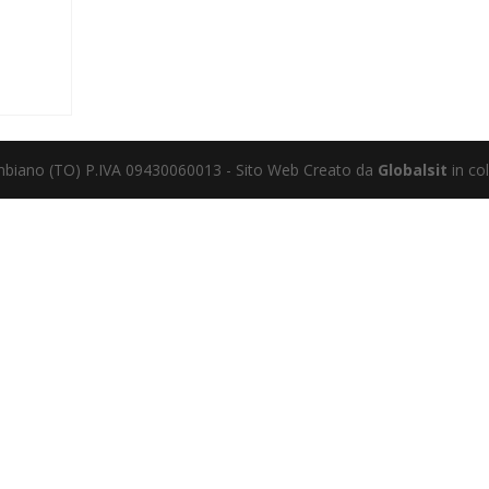
mbiano (TO) P.IVA 09430060013 - Sito Web Creato da
Globalsit
in co